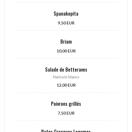
Spanakopita
9,50 EUR
Briam
10,00 EUR
Salade de Betteraves
Haricots blancs
12,00 EUR
Poivrons grillés
7,50 EUR
Pates Grecques Legumes